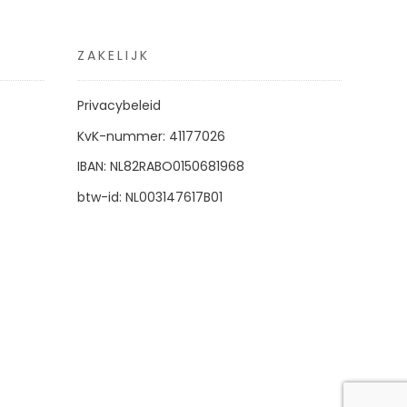
ZAKELIJK
Privacybeleid
KvK-nummer: 41177026
IBAN: NL82RABO0150681968
btw-id: NL003147617B01